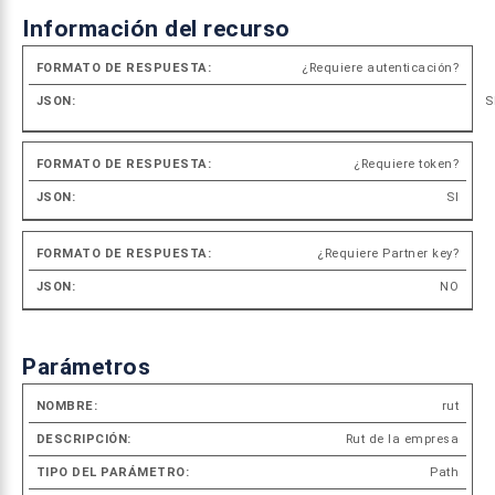
Información del recurso
¿Requiere autenticación?
Formato
S
de
JSON
respuesta
¿Requiere token?
SI
¿Requiere Partner key?
NO
Parámetros
rut
Ti
Tipo del
Rut de la empresa
Nombre
Descripción
de
parámetro
Path
da