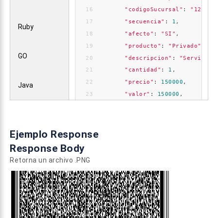
"codigoSucursal"
: 
"123"
,
"secuencia"
: 
1
,
Ruby
"afecto"
: 
"SI"
,
"producto"
: 
"Privado"
,
GO
"descripcion"
: 
"Servicio"
"cantidad"
: 
1
,
"precio"
: 
150000
,
Java
"valor"
: 
150000
,
"codigoItem"
: 
"01"
,
"unidadMedida"
: 
"UNID"
,
"fechaVencimiento"
: 
"2020
Ejemplo Response
"codigoSIITipoDeServicio"
Response Body
"fechaPeriodoDesde"
: 
"202
Retorna un archivo .PNG
"fechaPeriodoHasta"
: 
"202
"observacion"
: 
"Observaci
      }
    ],
"documentoReferenciado"
: {