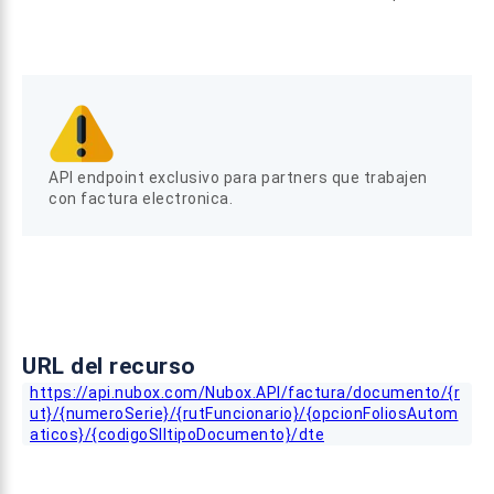
API endpoint exclusivo para partners que trabajen
con factura electronica.
URL del recurso
https://api.nubox.com/Nubox.API/factura/documento/{r
ut}/{numeroSerie}/{rutFuncionario}/{opcionFoliosAutom
aticos}/{codigoSIItipoDocumento}/dte