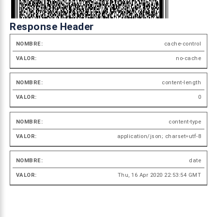
"tipo"
: 
0
,
"folio"
: 
123456
,
Response Header
"secuencia"
: 
1
,
cache-control
"tipoDocumentoReferenciado"
Nombre
Valor
"folioDocumentoReferenciado
no-cache
"fechaDocumentoReferenciado
"motivoReferencia"
: 
1000
,
content-length
"glosa"
: 
"Glosa"
0
    }
  }'
content-type
application/json; charset=utf-8
date
Thu, 16 Apr 2020 22:53:54 GMT