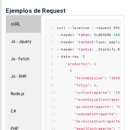
Ejemplos de Request
cURL
curl --location --request POST 
'h
--header 
'token
: 
9
c805b8b-
369
d-
43
Js - Jquery
--header 
'Content
-Type: applicati
--header 
'Cookie
: .Stackify.Rum=
4
--data-raw '{
Js - Fetch
"productos"
: [
      {
Js - XHR
"fechaEmision"
: 
"2020-06-
"folio"
: 
2
,
"rutContraparte"
: 
"238634
Node.js
"razonSocialContraparte"
:
"giroContraparte"
: 
"Servi
C#
"comunaContraparte"
: 
"Vit
"direccionContraparte"
: 
"
PHP
"emailContraparte"
: 
"mail